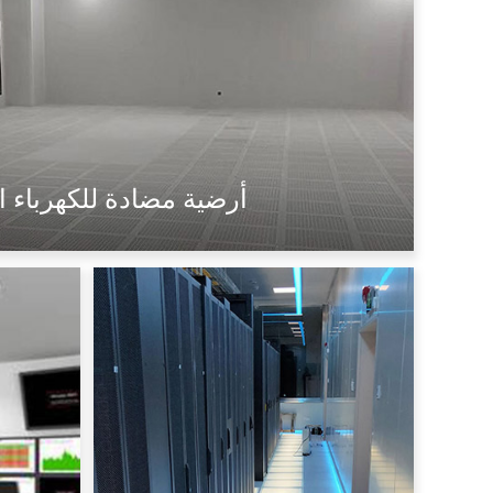
أرضية مضادة للكهرباء ا
فُولاَذ
كبريتات الكالسيوم
مثقب