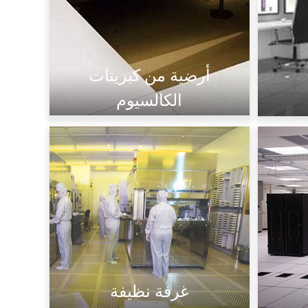
أرضية من كبريتات
الكالسيوم
مضاد للكهرباء الساكنة
مغلف
تشطيب سيراميكي
غرفة نظيفة