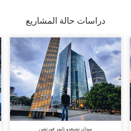
دراسات حالة المشاريع
أرضية مرتفعة مضادة للكهرباء الساكنة بتشطيب
HPL
600*600*35 مم
الكمية: 6800 متر مربع
مدة الإنشاء: 2019
ميدان تشنغدو تايمز فورتشن