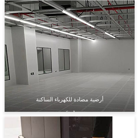
لوحة صلبة
فُولاَذ
لوحة مثقبة
لوحة مغلفة
شبكة
مثقب
أرضية مضادة للكهرباء الساكنة
فُولاَذ
كبريتات الكالسيوم
مثقب