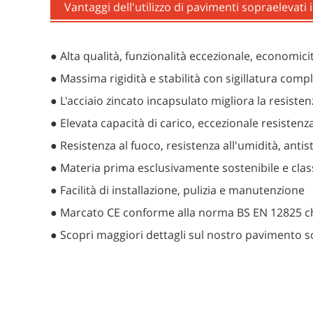
Vantaggi dell'utilizzo di pavimenti sopraelevati i
● Alta qualità, funzionalità eccezionale, economici
● Massima rigidità e stabilità con sigillatura compl
● L'acciaio zincato incapsulato migliora la resist
● Elevata capacità di carico, eccezionale resisten
● Resistenza al fuoco, resistenza all'umidità, anti
● Materia prima esclusivamente sostenibile e class
● Facilità di installazione, pulizia e manutenzione
● Marcato CE conforme alla norma BS EN 12825 che r
● Scopri maggiori dettagli sul nostro pavimento sop