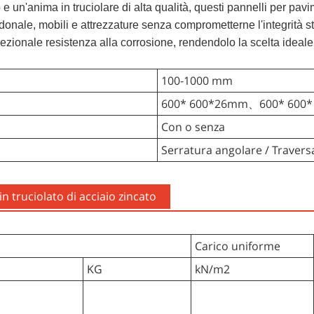
 e un'anima in truciolare di alta qualità, questi pannelli per pav
donale, mobili e attrezzature senza comprometterne l'integrità str
onale resistenza alla corrosione, rendendolo la scelta ideale per
100-1000 mm
600* 600*26mm、600* 600
Con o senza
Serratura angolare / Travers
 truciolato di acciaio zincato
Carico uniforme
KG
kN/m2