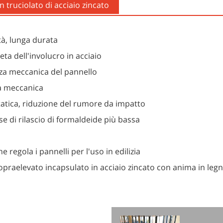
n truciolato di acciaio zincato
tà, lunga durata
eta dell'involucro in acciaio
enza meccanica del pannello
za meccanica
statica, riduzione del rumore da impatto
e di rilascio di formaldeide più bassa
egola i pannelli per l'uso in edilizia
raelevato incapsulato in acciaio zincato con anima in legno.