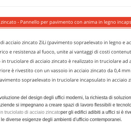
 zincato - Pannello per pavimento con anima in legno incaps
di acciaio zincato ZiLi (pavimento sopraelevato in legno e a
arico e resistenza al fuoco, unite ai vantaggi di costi contenut
 truciolare di acciaio zincato è realizzato in truciolare ad 
riore è rivestito con un vassoio in acciaio zincato da 0,4 mm 
er pavimento sopraelevato in truciolare incapsulato in acciaio
luzione del design degli uffici moderni, la richiesta di soluzion
 aziende si impegnano a creare spazi di lavoro flessibili e tecno
n truciolato di acciaio zincato
per gli edifici adibiti a uffici si è
le diverse esigenze degli ambienti d'ufficio contemporanei.