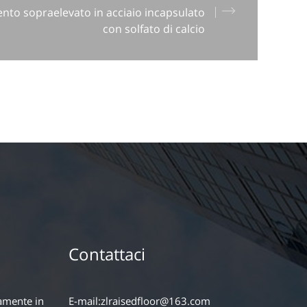
nto sopraelevato in acciaio incapsulato
con solfato di calcio
Contattaci
amente in
E-mail:
zlraisedfloor@163.com