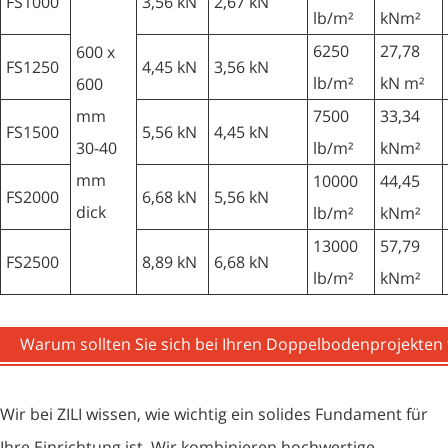
FS1000
3,56 kN
2,67 kN
lb/m²
kNm²
6250
27,78
600 x
FS1250
4,45 kN
3,56 kN
lb/m²
kN m²
600
mm
7500
33,34
FS1500
5,56 kN
4,45 kN
30-40
lb/m²
kNm²
mm
10000
44,45
FS2000
6,68 kN
5,56 kN
dick
lb/m²
kNm²
13000
57,79
FS2500
8,89 kN
6,68 kN
lb/m²
kNm²
Warum sollten Sie sich bei Ihren Doppelbodenprojekten f
Wir bei ZILI wissen, wie wichtig ein solides Fundament für
Ihre Einrichtung ist. Wir kombinieren hochwertige