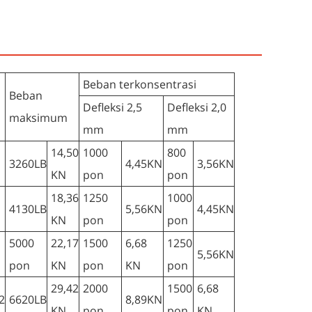
Beban terkonsentrasi
Beban
Defleksi 2,5
Defleksi 2,0
maksimum
mm
mm
14,50
1000
800
3260LB
4,45KN
3,56KN
KN
pon
pon
18,36
1250
1000
4130LB
5,56KN
4,45KN
KN
pon
pon
5000
22,17
1500
6,68
1250
5,56KN
pon
KN
pon
KN
pon
29,42
2000
1500
6,68
2
6620LB
8,89KN
KN
pon
pon
KN