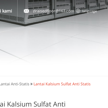
i kami
zlraisedfloor@163.com
language
Peralatan Ruang
Peralatan Ruang
Peralatan Ruang
Peralatan Ruang
Peralatan Ruang
Komputer ZIli
Komputer ZIli
Komputer ZIli
Komputer ZIli
Komputer ZIli
● Sejak 1994
● Sejak 1994
● Sejak 1994
● Sejak 1994
● Sejak 1994
● Kualitas adalah yang utama
● Kualitas adalah yang utama
● Kualitas adalah yang utama
● Kualitas adalah yang utama
● Kualitas adalah yang utama
Lantai Anti-Statis
Lantai Kalsium Sulfat Anti Statis
● Menyediakan layanan OEM
● Menyediakan layanan OEM
● Menyediakan layanan OEM
● Menyediakan layanan OEM
● Menyediakan layanan OEM
ai Kalsium Sulfat Anti