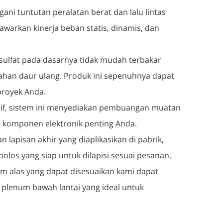
ni tuntutan peralatan berat dan lalu lintas
awarkan kinerja beban statis, dinamis, dan
m sulfat pada dasarnya tidak mudah terbakar
ahan daur ulang. Produk ini sepenuhnya dapat
proyek Anda.
itif, sistem ini menyediakan pembuangan muatan
i komponen elektronik penting Anda.
an lapisan akhir yang diaplikasikan di pabrik,
r polos yang siap untuk dilapisi sesuai pesanan.
m alas yang dapat disesuaikan kami dapat
 plenum bawah lantai yang ideal untuk