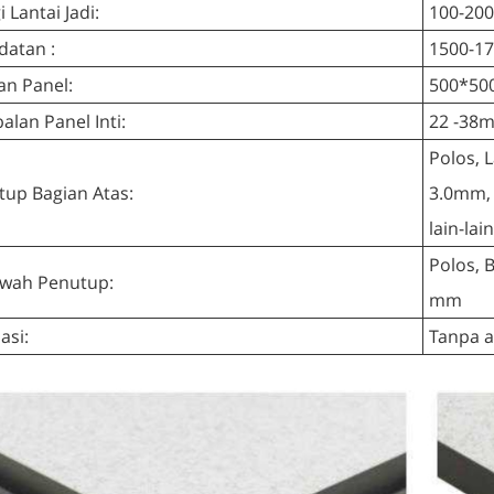
i Lantai Jadi:
100-20
datan :
1500-1
an Panel:
500*50
alan Panel Inti:
22 -38
Polos, 
tup Bagian Atas:
3.0mm, 
lain-lain
Polos, B
awah Penutup:
mm
asi:
Tanpa a