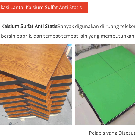
ikasi Lantai Kalsium Sulfat Anti Statis
 Kalsium Sulfat Anti Statis
Banyak digunakan di ruang teleko
 bersih pabrik, dan tempat-tempat lain yang membutuhkan a
Pelapis yang Disesu