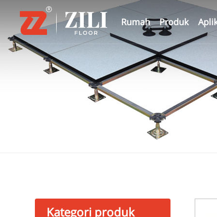
Rumah
Produk
Apli
Produk
Aplikasi
Sumber daya
Tentang Kami
Berita
Lantai Terangkat
Ruang Bersih
Ruang Pameran
Pengenalan Perusahaan
Berita
Ruang Komputer
Lantai Akses Aluminium
Sampel Gratis
Ekspansi Internasional Zili
Pusat Data
Sepenuhnya Baja
Lantai Kalsium Sulfat
Ruang Kontrol
Mengapa ZiLi
Lantai Keramik Terangkat
Baca selengkapnya
Baca selengkapnya
Finishing Lantai yang
Lantai Inti Kayu
Baca selengkapnya
Baca selengkapnya
Ditinggikan
Baca selengkapnya
Kategori produk