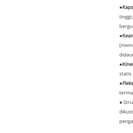
●
Kapa
tingg
bergul
●
Keam
(meme
didau
●
Kine
statis
●
Flek
termas
● Str
dikus
penga